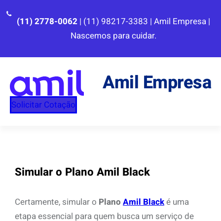
Pular
para
(11) 2778-0062
| (11) 98217-3383 | Amil Empresa |
o
Nascemos para cuidar.
conteúdo
Amil Empresa
Solicitar Cotação
Simular o Plano Amil Black
Certamente, simular o
Plano
Amil Black
é uma
etapa essencial para quem busca um serviço de