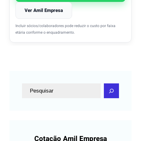
Ver Amil Empresa
Incluir sócios/colaboradores pode reduzir o custo por faixa
etária conforme o enquadramento.
P
e
s
q
u
i
Cotação Amil Empresa