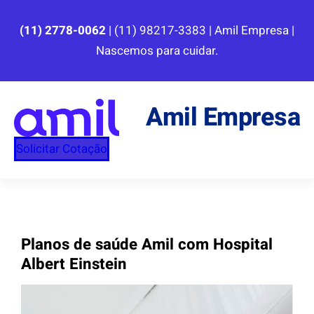
Pular
para
(11) 2778-0062
| (11) 98217-3383 | Amil Empresa |
o
Nascemos para cuidar.
conteúdo
Amil Empresa
Solicitar Cotação
Planos de saúde Amil com Hospital
Albert Einstein