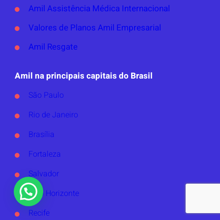
Amil Assistência Médica Internacional
Valores de Planos Amil Empresarial
Amil Resgate
Amil na principais capitais do Brasil
São Paulo
Rio de Janeiro
Brasília
Fortaleza
Salvador
Belo Horizonte
Recife