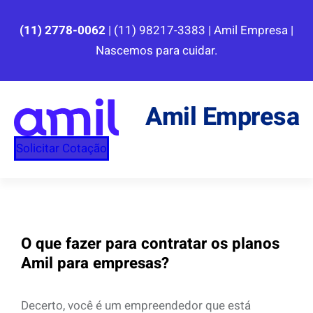
Pular
para
(11) 2778-0062
| (11) 98217-3383 | Amil Empresa |
o
Nascemos para cuidar.
conteúdo
Amil Empresa
Solicitar Cotação
O que fazer para contratar os planos
Amil para empresas?
Decerto, você é um empreendedor que está