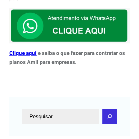
Clique aqui
e saiba o que fazer para contratar os
planos Amil para empresas.
P
e
s