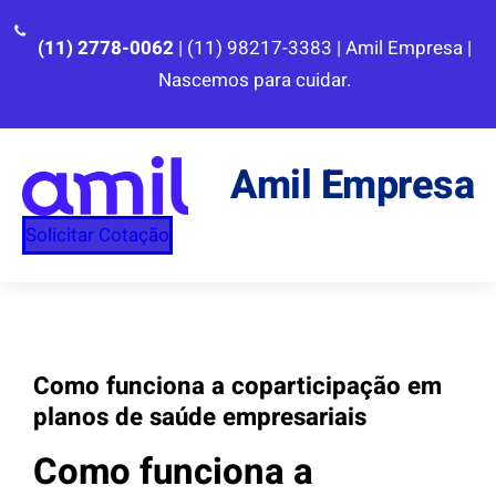
Pular
para
(11) 2778-0062
| (11) 98217-3383 | Amil Empresa |
o
Nascemos para cuidar.
conteúdo
Amil Empresa
Solicitar Cotação
Como funciona a coparticipação em
planos de saúde empresariais
Como funciona a