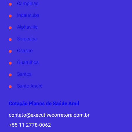
Campinas
Indaiatuba
Alphaville
Sorocaba
Osasco
Guarulhos
Santos
Santo André
Cotação Planos de Saúde Amil
contato@executivecorretora.com.br
+55 11 2778-0062