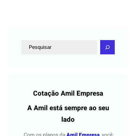
P
e
s
q
u
i
Cotação Amil Empresa
s
a
A Amil está sempre ao seu
r
lado
Com os planos da
Amil Empresa
, você