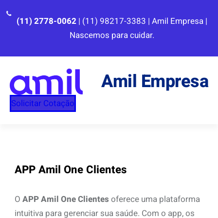
Pular
para
(11) 2778-0062
| (11) 98217-3383 | Amil Empresa |
o
Nascemos para cuidar.
conteúdo
Amil Empresa
Solicitar Cotação
APP Amil One Clientes
O
APP Amil One Clientes
oferece uma plataforma
intuitiva para gerenciar sua saúde. Com o app, os