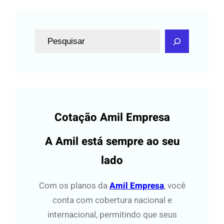
P
e
s
q
u
i
Cotação Amil Empresa
s
a
A Amil está sempre ao seu
r
lado
Com os planos da
Amil Empresa
, você
conta com cobertura nacional e
internacional, permitindo que seus