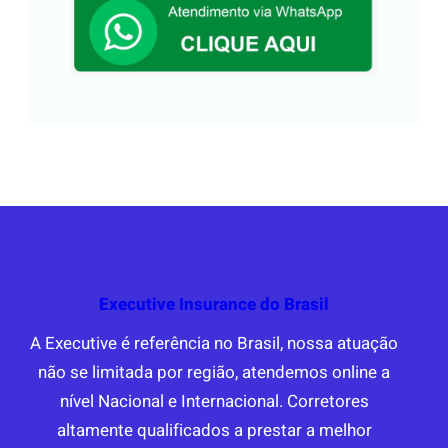
Executive Insurance do Brasil
A Executive é referência no Brasil, nossa atuação
não se limitada por região, atendemos online a
nível Nacional e Internacional. Corretores
altamente qualificados a prestar a melhor